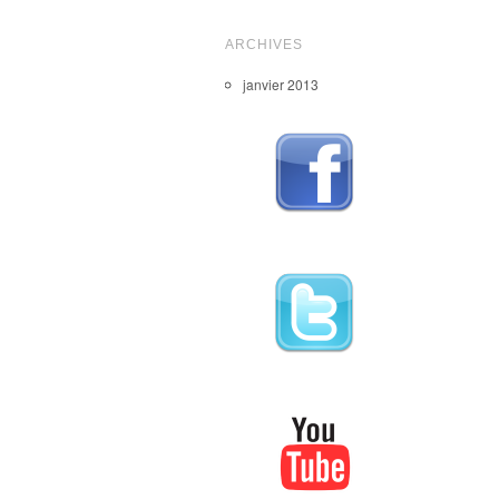
ARCHIVES
janvier 2013