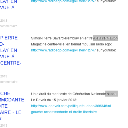
http://www.radioego.com/ego/listen/12757
sur youtube:
LAY EN
VUE À
 2013
commentaire
-PIERRE
Simon-Pierre Savard-Tremblay en entrevue à l’émission
Audios et Vidéos
Magazine centre-ville: en format mp3, sur radio ego:
D-
http://www.radioego.com/ego/listen/12747
sur youtube:
LAY EN
VUE À
 CENTRE-
 2013
commentaire
UCHE
Un extrait du manifeste de Génération Nationale dans
Articles
Le Devoir du 15 janvier 2013:
MMODANTE
http://www.ledevoir.com/politique/quebec/368348/ni-
ITE
gauche-accommodante-ni-droite-libertaire
AIRE - LE
R
 2013