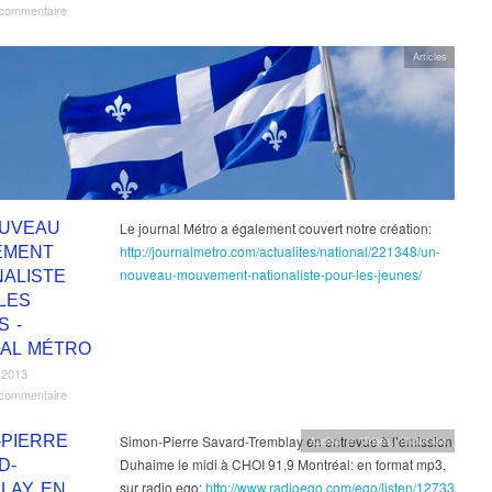
commentaire
Articles
UVEAU
Le journal Métro a également couvert notre création:
http://journalmetro.com/actualites/national/221348/un-
EMENT
nouveau-mouvement-nationaliste-pour-les-jeunes/
NALISTE
LES
S -
AL MÉTRO
 2013
commentaire
-PIERRE
Simon-Pierre Savard-Tremblay en entrevue à l’émission
Audios et Vidéos
,
Showcase
Duhaime le midi à CHOI 91,9 Montréal: en format mp3,
D-
sur radio ego:
http://www.radioego.com/ego/listen/12733
LAY EN