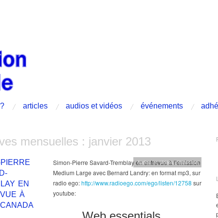
NATIONALE
e?
articles
audios et vidéos
événements
adhé
ives mensuelles :
janvier 2013
-PIERRE
Simon-Pierre Savard-Tremblay en entrevue à l’émission
Audios et Vidéos
,
Showcase
Medium Large avec Bernard Landry: en format mp3, sur
D-
radio ego:
http://www.radioego.com/ego/listen/12758
sur
LAY EN
youtube:
VUE À
-CANADA
Web essentials