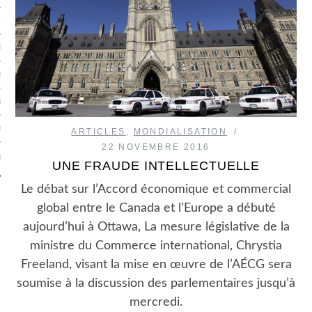
R CASINO EN LIGNE
BLING SITES NOT ON GAMSTOP
EN LIGNE
EN LIGNE
 EN LIGNE BONUS SANS DÉPÔT
ARTICLES
,
MONDIALISATION
22 NOVEMBRE 2016
T
UNE FRAUDE INTELLECTUELLE
Le débat sur l’Accord économique et commercial
global entre le Canada et l’Europe a débuté
aujourd’hui à Ottawa, La mesure législative de la
ministre du Commerce international, Chrystia
Freeland, visant la mise en œuvre de l’AÉCG sera
soumise à la discussion des parlementaires jusqu’à
mercredi.