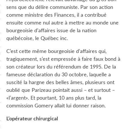
sens que du délire communiste. Par son action
E QUÉBÉCOISE
comme ministre des Finances, il a contribué
ensuite comme nul autre à mettre au monde une
ION
bourgeoisie d’affaires issue de la nation
québécoise, le Québec inc.
ENTS
C’est cette même bourgeoisie d’affaires qui,
TION NATIONALE
tragiquement, s’est empressée à faire faux bond à
son créateur lors du référendum de 1995. De la
NDANCE
fameuse déclaration du 30 octobre, laquelle a
suscité la hargne des belles âmes, plusieurs ont
oublié que Parizeau pointait aussi – et surtout –
 FRANÇAISE
«l’argent». Et pourtant, 10 ans plus tard, la
commission Gomery allait lui donner raison.
TRETIENS GÉNÉRATION
ALE
L’opérateur chirurgical
RITÉ POLITIQUE