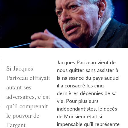
R CASINO EN LIGNE
BLING SITES NOT ON GAMSTOP
EN LIGNE
EN LIGNE
 EN LIGNE BONUS SANS DÉPÔT
T
Jacques Parizeau vient de
Si Jacques
nous quitter sans assister à
Parizeau effrayait
la naissance du pays auquel
autant ses
il a consacré les cinq
dernières décennies de sa
adversaires, c’est
vie. Pour plusieurs
qu’il comprenait
indépendantistes, le décès
le pouvoir de
de Monsieur était si
VIDÉO
l’argent
impensable qu’il représente