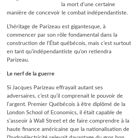
la mort d’une certaine
manière de concevoir le combat indépendantiste.
L’héritage de Parizeau est gigantesque, à
commencer par son rôle fondamental dans la
construction de l’État québécois, mais c’est surtout
loque PQ Marie-Victorin -
en tant qu’indépendantiste qu’on retiendra
rence de Simon-Pierre
Parizeau.
Savard-Tremblay
Le nerf de la guerre
Si Jacques Parizeau effrayait autant ses
OS RUBRIQUES
adversaires, c’est qu’il comprenait le pouvoir de
l’argent. Premier Québécois à être diplômé de la
ES
London School of Economics, il était capable de
s’asseoir à Wall Street et de faire comprendre à la
T VIDÉO
haute finance américaine que la nationalisation de
 FÉDÉRAL
l’hydroélectricité relevait davantage du gros bon