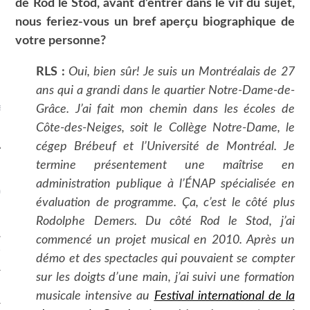
de Rod le Stod, avant d’entrer dans le vif du sujet,
nous feriez-vous un bref aperçu biographique de
votre personne?
RLS :
Oui, bien sûr! Je suis un Montréalais de 27
ans qui a grandi dans le quartier Notre-Dame-de-
dis fiscaux, enfer des
Grâce. J’ai fait mon chemin dans les écoles de
peuples 1/4
Côte-des-Neiges, soit le Collège Notre-Dame, le
cégep Brébeuf et l’Université de Montréal. Je
termine présentement une maîtrise en
administration publique à l’ÉNAP spécialisée en
OS RUBRIQUES
évaluation de programme. Ça, c’est le côté plus
ES
Rodolphe Demers. Du côté Rod le Stod, j’ai
commencé un projet musical en 2010. Après un
T VIDÉO
démo et des spectacles qui pouvaient se compter
sur les doigts d’une main, j’ai suivi une formation
 FÉDÉRAL
musicale intensive au
Festival international de la