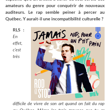
amateurs du genre pour conquérir de nouveaux
auditeurs. Le rap semble peiner à percer au
Québec. Y aurait-il une incompatibilité culturelle ?
RLS :
En
effet,
c’est
très
difficile de vivre de son art quand on fait du rap