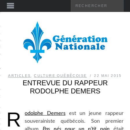
ES
BUTIONS
E
T VIDÉO
ARTICLES
,
CULTURE QUÉBÉCOISE
22 MAI 2015
ENTREVUE DU RAPPEUR
L
RODOLPHE DEMERS
-CE QUE GÉNÉRATION
ALE?
R
odolphe Demers
est un jeune rappeur
DU PRÉSIDENT
souverainiste québécois. Son premier
IFESTE
album
Pas nés pour un p’tit pain
était