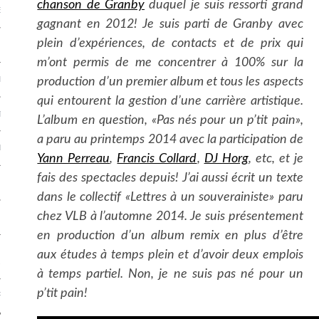
chanson de Granby
duquel je suis ressorti grand
E QUÉBÉCOISE
gagnant en 2012! Je suis parti de Granby avec
plein d’expériences, de contacts et de prix qui
ION
m’ont permis de me concentrer à 100% sur la
ENTS
production d’un premier album et tous les aspects
qui entourent la gestion d’une carrière artistique.
TION NATIONALE
L’album en question, «Pas nés pour un p’tit pain»,
a paru au printemps 2014 avec la participation de
NDANCE
Yann Perreau
,
Francis Collard
,
DJ Horg
, etc, et je
fais des spectacles depuis! J’ai aussi écrit un texte
dans le collectif «Lettres à un souverainiste» paru
chez VLB à l’automne 2014. Je suis présentement
 FRANÇAISE
en production d’un album remix en plus d’être
TRETIENS GÉNÉRATION
aux études à temps plein et d’avoir deux emplois
ALE
à temps partiel. Non, je ne suis pas né pour un
p’tit pain!
RITÉ POLITIQUE