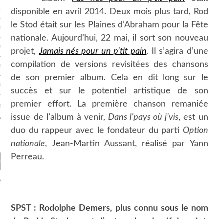
R CASINO EN LIGNE
disponible en avril 2014. Deux mois plus tard, Rod
le Stod était sur les Plaines d’Abraham pour la Fête
BLING SITES NOT ON GAMSTOP
nationale. Aujourd’hui, 22 mai, il sort son nouveau
EN LIGNE
projet,
Jamais nés pour un p’tit pain
. Il s’agira d’une
compilation de versions revisitées des chansons
EN LIGNE
de son premier album. Cela en dit long sur le
 EN LIGNE BONUS SANS DÉPÔT
succès et sur le potentiel artistique de son
premier effort. La première chanson remaniée
T
issue de l’album à venir,
Dans l’pays où j’vis
, est un
duo du rappeur avec le fondateur du parti
Option
nationale
, Jean-Martin Aussant, réalisé par Yann
Perreau.
VIDÉO
SPST : Rodolphe Demers, plus connu sous le nom