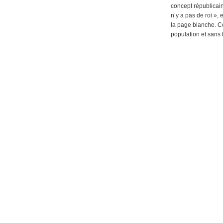
concept républicain
n’y a pas de roi »,
la page blanche. C
population et sans t