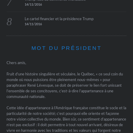
14/11/2016
Le cartel financier et la présidence Trump
14/11/2016
MOT DU PRÉSIDENT
Chers amis,
Fruit d’une histoire singulière et séculaire, le Québec, « ce seul coin du
monde où nous puissions être pleinement nous-mêmes » pour
paraphraser René Lévesque, se doit de préserver le lien fort unissant
l’ensemble de ses concitoyens, c’est-à-dire l’appartenance à une
communauté nationale.
Cette idée d’appartenance à l’Amérique française constitue le socle et la
particularité de notre société; c’est pourquoi elle oriente et façonne
notre vision collective du monde. Bien sûr, ce sentiment d’appartenance
n’est pas exclusif : il doit permettre à tout nouvel arrivant, désireux de
vivre en harmonie avec les traditions et les valeurs qui forgent notre