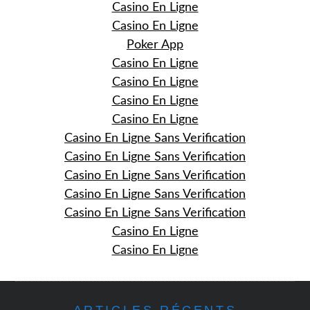
Casino En Ligne
Casino En Ligne
Poker App
Casino En Ligne
Casino En Ligne
Casino En Ligne
Casino En Ligne
Casino En Ligne Sans Verification
Casino En Ligne Sans Verification
Casino En Ligne Sans Verification
Casino En Ligne Sans Verification
Casino En Ligne Sans Verification
Casino En Ligne
Casino En Ligne
ARTICLES RÉCENTS