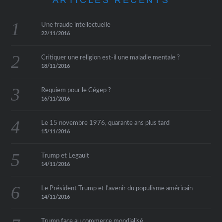
Une fraude intellectuelle
22/11/2016
Critiquer une religion est-il une maladie mentale ?
18/11/2016
Requiem pour le Cégep ?
16/11/2016
Le 15 novembre 1976, quarante ans plus tard
15/11/2016
Trump et Legault
14/11/2016
Le Président Trump et l’avenir du populisme américain
14/11/2016
Trump face au commerce mondialisé