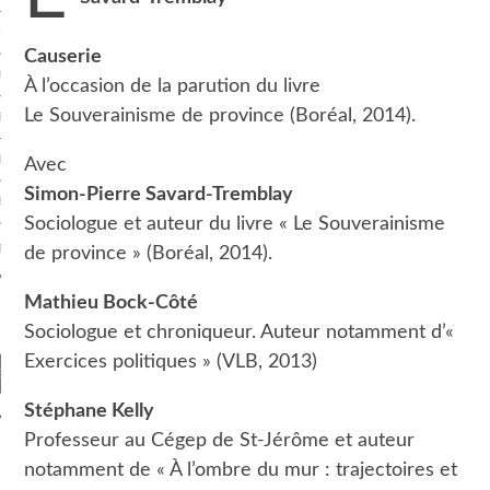
R CASINO EN LIGNE
Causerie
BLING SITES NOT ON GAMSTOP
À l’occasion de la parution du livre
Le Souverainisme de province (Boréal, 2014).
EN LIGNE
EN LIGNE
Avec
Simon-Pierre Savard-Tremblay
 EN LIGNE BONUS SANS DÉPÔT
Sociologue et auteur du livre « Le Souverainisme
T
de province » (Boréal, 2014).
Mathieu Bock-Côté
Sociologue et chroniqueur. Auteur notamment d’«
Exercices politiques » (VLB, 2013)
Stéphane Kelly
Professeur au Cégep de St-Jérôme et auteur
VIDÉO
notamment de « À l’ombre du mur : trajectoires et