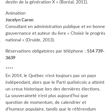
destin de la génération X » (Boréal, 2011).
Animation
Jocelyn Caron
Consultant en administration publique et en bonne
gouvernance et auteur du livre « Choisir le progrès
national » (Druide, 2013).
Pierre Savard-Tremblay -
ement du livre: L'État
Réservations obligatoires par téléphone :
514 739-
succursale
3639
****
En 2014, le Québec n’est toujours pas un pays
ARCHIVES
indépendant, alors que le Parti québécois a atteint
un creux historique lors des dernières élections.
s
La souveraineté n’est plus aujourd’hui que
question de momentum, de calendrier et
d’humeur populaire, tandis que le référendum
OS RUBRIQUES