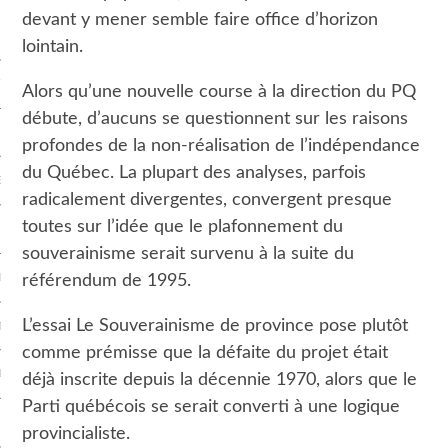
devant y mener semble faire office d’horizon
ES
lointain.
T VIDÉO
Alors qu’une nouvelle course à la direction du PQ
débute, d’aucuns se questionnent sur les raisons
 FÉDÉRAL
profondes de la non-réalisation de l’indépendance
du Québec. La plupart des analyses, parfois
E QUÉBÉCOISE
radicalement divergentes, convergent presque
toutes sur l’idée que le plafonnement du
ION
souverainisme serait survenu à la suite du
ENTS
référendum de 1995.
L’essai Le Souverainisme de province pose plutôt
TION NATIONALE
comme prémisse que la défaite du projet était
NDANCE
déjà inscrite depuis la décennie 1970, alors que le
Parti québécois se serait converti à une logique
provincialiste.