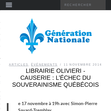
ES
BUTIONS
E
T VIDÉO
ARTICLES
,
ÉVÉNEMENTS
11 NOVEMBRE 2014
LIBRAIRIE OLIVIERI -
L
CAUSERIE : L’ÉCHEC DU
-CE QUE GÉNÉRATION
SOUVERAINISME QUÉBÉCOIS
ALE?
IERRE SAVARD-TREMBLAY – LE
 PRÉSIDENT
L
e 17 novembre à 19h avec Simon-Pierre
IFESTE
Savard-Tremblay