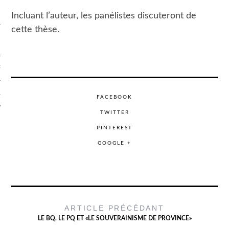
 FRANÇAISE
Incluant l’auteur, les panélistes discuteront de
cette thèse.
TRETIENS GÉNÉRATION
ALE
RITÉ POLITIQUE
LISATION
FACEBOOK
TWITTER
PINTEREST
GOOGLE +
ARTICLE PRÉCÉDANT
LE BQ, LE PQ ET «LE SOUVERAINISME DE PROVINCE»