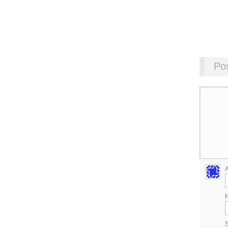
Po
A
S