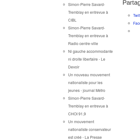
Partag
Simon-Pierre Savard-
Tremblay en entrevue à
Twit
CIBL
Fac
Simon-Pierre Savard-
Tremblay en entrevue à
Radio centre-ville
Ni gauche accommodante
ni droite libertaire - Le
Devoir
Un nouveau mouvement
nationaliste pour les
jeunes - journal Métro
Simon-Pierre Savard-
Tremblay en entrevue à
CHOI 91,9
Un mouvement
nationaliste conservateur
est créé - La Presse