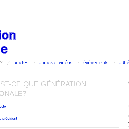
NATIONALE
e?
articles
audios et vidéos
événements
adhé
EST-CE QUE GÉNÉRATION
IONALE?
este
u président