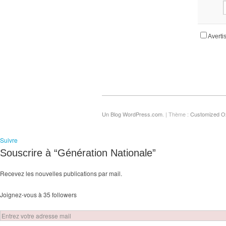
Averti
Un Blog WordPress.com
.
|
Thème :
Customized O
Suivre
Souscrire à “Génération Nationale”
Recevez les nouvelles publications par mail.
Joignez-vous à 35 followers