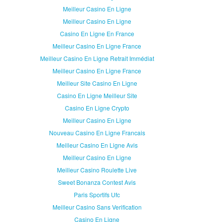
Meilleur Casino En Ligne
Meilleur Casino En Ligne
Casino En Ligne En France
Meilleur Casino En Ligne France
Meilleur Casino En Ligne Retrait Immédiat
Meilleur Casino En Ligne France
Meilleur Site Casino En Ligne
Casino En Ligne Meilleur Site
Casino En Ligne Crypto
Meilleur Casino En Ligne
Nouveau Casino En Ligne Francais
Meilleur Casino En Ligne Avis
Meilleur Casino En Ligne
Meilleur Casino Roulette Live
Sweet Bonanza Contest Avis
Paris Sportifs Ufc
Meilleur Casino Sans Verification
Casino En Ligne